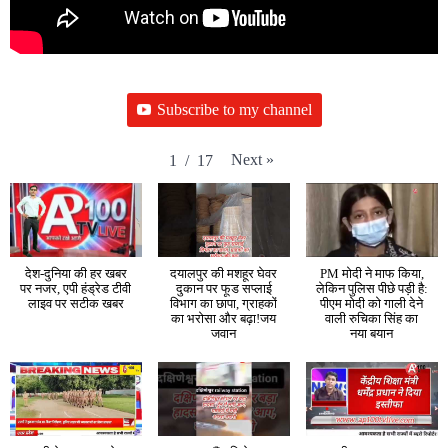
Subscribe to my channel
Next
»
1
/
17
देश-दुनिया की हर खबर
दयालपुर की मशहूर घेवर
PM मोदी ने माफ किया,
पर नजर, एपी हंड्रेड टीवी
दुकान पर फूड सप्लाई
लेकिन पुलिस पीछे पड़ी है:
लाइव पर सटीक खबर
विभाग का छापा, ग्राहकों
पीएम मोदी को गाली देने
का भरोसा और बढ़ा!जय
वाली रुचिका सिंह का
जवान
नया बयान