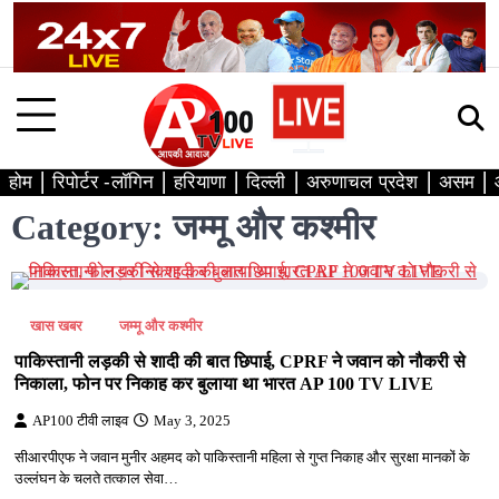
Skip
to
content
होम
रिपोर्टर -लॉगिन
हरियाणा
दिल्ली
अरुणाचल प्रदेश
असम
Category:
जम्मू और कश्मीर
खास खबर
जम्मू और कश्मीर
पाकिस्तानी लड़की से शादी की बात छिपाई, CPRF ने जवान को नौकरी से
निकाला, फोन पर निकाह कर बुलाया था भारत AP 100 TV LIVE
AP100 टीवी लाइव
May 3, 2025
सीआरपीएफ ने जवान मुनीर अहमद को पाकिस्तानी महिला से गुप्त निकाह और सुरक्षा मानकों के
उल्लंघन के चलते तत्काल सेवा…