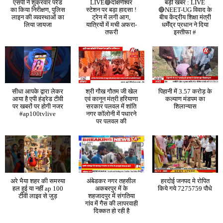
एसपी ने शुक्रवार परेड
LIVE🔴दक्षिणेश्वर
बड़ी खबर : LIVE
का किया निरीक्षण, पुलिस
स्टेशन पर बड़ा हादसा !
🔴NEET-UG विवाद के
लाइन की व्यवस्थाओं का
ट्रेन में लगी आग,
बीच केंद्रीय शिक्षा मंत्री
लिया जायजा
यात्रियों में मची अफरा-
धर्मेंद्र प्रधान ने दिया
तफरी
इस्तीफा #
सीधा आपके द्वारा लेकर
श्री गौख गौतम जी खेल
पिहानी में 3.57 करोड़ के
आया है एपी हंड्रेड टीवी
एवं कानून मंत्री हरियाणा
कल्याण मंडपम का
पर खबरों पर होगी नजर
सरकार पलवल में शांति
शिलान्यास
#ap100tvlive
नगर कॉलोनी में पधारने
पर पलवल की
अरे भैया शहर की समस्या
अंबेडकर नगर तहसील
हरदोई जनपद मे रोपित
हल हुई या नहीं ap 100
अकबरपुर में के
किये गये 7275759 पौधे
टीवी लाइव से जुड़
शहजादपुर में संगतिया
गांव में गैस की लापरवाही
दिक्कत हो रही है