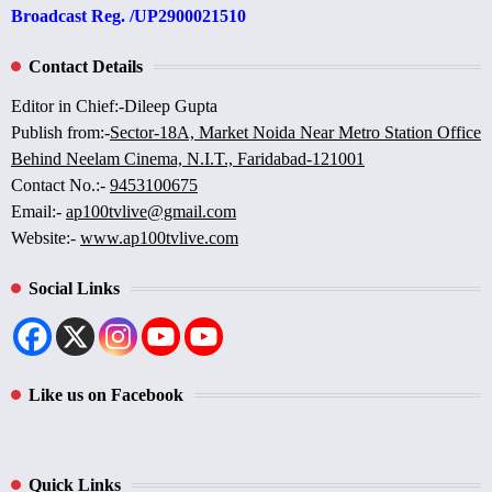
Broadcast Reg. /UP2900021510
Contact Details
Editor in Chief:-Dileep Gupta
Publish from:-
Sector-18A, Market Noida Near Metro Station Office
Behind Neelam Cinema, N.I.T., Faridabad-121001
Contact No.:-
9453100675
Email:-
ap100tvlive@gmail.com
Website:-
www.ap100tvlive.com
Social Links
Like us on Facebook
Quick Links