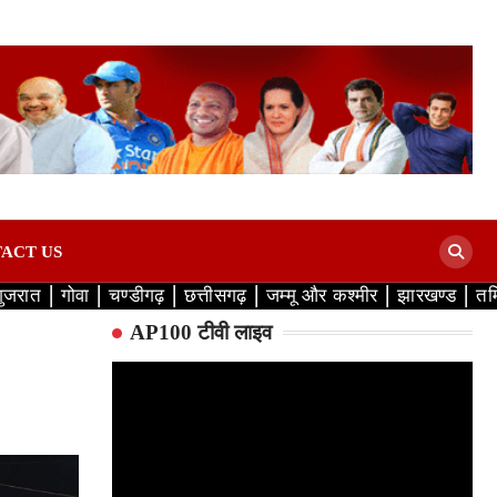
ACT US
गुजरात
गोवा
चण्डीगढ़
छत्तीसगढ़
जम्मू और कश्मीर
झारखण्ड
तम
AP100 टीवी लाइव