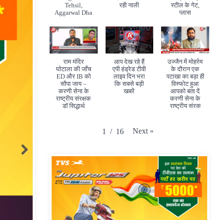
Tehsil,
रही नाली
स्टील के गेट,
Aggarwal Dha
प्लास
राम मंदिर
आप देख रहे हैं
उज्जैन में मोहर्रम
घोटाला की जाँच
एपी हंड्रेड टीवी
के दौरान एक
ED और IB को
लाइव दिन भरा
पटाखा का बड़ा ही
सौपा जाय –
कि सबसे बड़ी
विस्फोट हुआ
करणी सेना के
खबरें
आपको बता दें
राष्ट्रीय संरक्षक
करणी सेना के
डॉ सिद्धार्थ
राष्ट्रीय संरक
Next
»
1
/
16