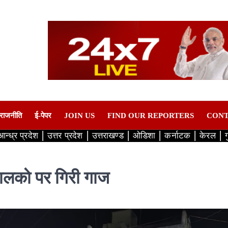
राजनीति
ई-पेपर
JOIN US
FIND OUR REPORTERS
CONT
आन्ध्र प्रदेश
उत्तर प्रदेश
उत्तराखण्ड
ओडिशा
कर्नाटक
केरल
 चालको पर गिरी गाज