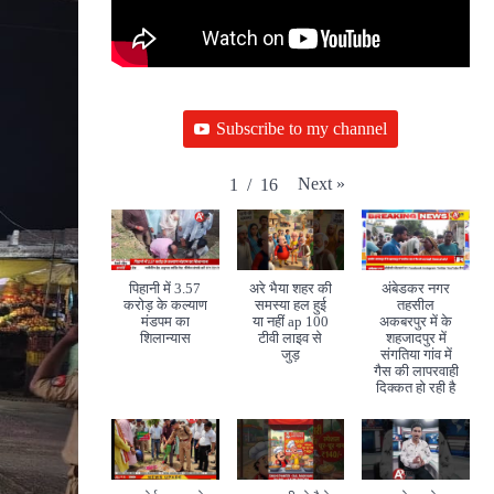
Subscribe to my channel
Next
»
1
/
16
पिहानी में 3.57
अरे भैया शहर की
अंबेडकर नगर
करोड़ के कल्याण
समस्या हल हुई
तहसील
मंडपम का
या नहीं ap 100
अकबरपुर में के
शिलान्यास
टीवी लाइव से
शहजादपुर में
जुड़
संगतिया गांव में
गैस की लापरवाही
दिक्कत हो रही है