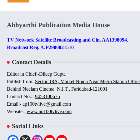
Abhyarthi Publication Media House
TV Network Satellite Broadcasting.and Cin. AA1398094.
Broadcast Reg. /UP2900021510
Contact Details
Editor in Chief:-Dileep Gupta
Publish from:-
Sector-18A, Market Noida Near Metro Station Offic
Behind Neelam Cinema, N.I.T., Faridabad-121001
Contact No.:-
9453100675
Email:-
ap100tvlive@gmail.com
Website:-
www.ap100tvlive.com
Social Links