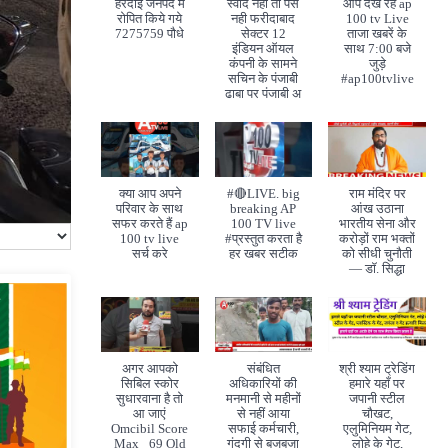
हरदोई जनपद मे
स्वाद नही तो पैसे
आप देख रहे ap
रोपित किये गये
नही फरीदाबाद
100 tv Live
7275759 पौधे
सेक्टर 12
ताजा खबरें के
इंडियन ऑयल
साथ 7:00 बजे
कंपनी के सामने
जुड़े
सचिन के पंजाबी
#ap100tvlive
ढाबा पर पंजाबी अ
क्या आप अपने
#🔴LIVE. big
राम मंदिर पर
परिवार के साथ
breaking AP
आंख उठाना
सफर करते हैं ap
100 TV live
भारतीय सेना और
100 tv live
#प्रस्तुत करता है
करोड़ों राम भक्तों
सर्च करे
हर खबर सटीक
को सीधी चुनौती
— डॉ. सिद्धा
अगर आपको
संबंधित
श्री श्याम ट्रेडिंग
सिबिल स्कोर
अधिकारियों की
हमारे यहाँ पर
सुधारवाना है तो
मनमानी से महीनों
जपानी स्टील
आ जाएं
से नहीं आया
चौखट,
Omcibil Score
सफाई कर्मचारी,
एलुमिनियम गेट,
Max_ 69 Old
गंदगी से बजबजा
लोहे के गेट,