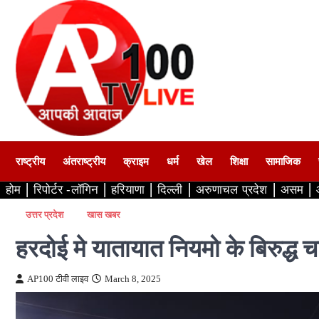
Skip
to
content
राष्ट्रीय
अंतराष्ट्रीय
क्राइम
धर्म
खेल
शिक्षा
सामाजिक
होम
रिपोर्टर -लॉगिन
हरियाणा
दिल्ली
अरुणाचल प्रदेश
असम
उत्तर प्रदेश
खास खबर
हरदोई मे यातायात नियमो के बिरुद्ध
AP100 टीवी लाइव
March 8, 2025