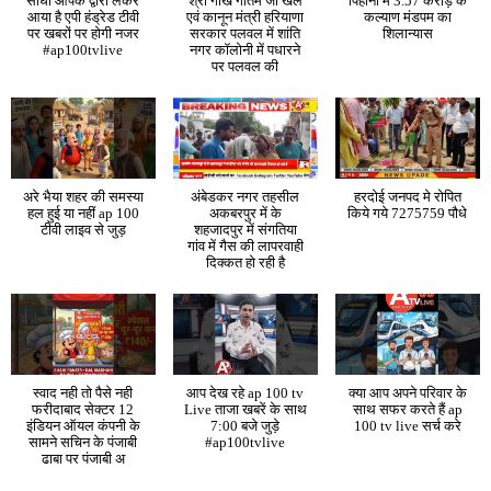
सीधा आपके द्वारा लेकर
श्री गौख गौतम जी खेल
पिहानी में 3.57 करोड़ के
आया है एपी हंड्रेड टीवी
एवं कानून मंत्री हरियाणा
कल्याण मंडपम का
पर खबरों पर होगी नजर
सरकार पलवल में शांति
शिलान्यास
#ap100tvlive
नगर कॉलोनी में पधारने
पर पलवल की
अरे भैया शहर की समस्या
अंबेडकर नगर तहसील
हरदोई जनपद मे रोपित
हल हुई या नहीं ap 100
अकबरपुर में के
किये गये 7275759 पौधे
टीवी लाइव से जुड़
शहजादपुर में संगतिया
गांव में गैस की लापरवाही
दिक्कत हो रही है
स्वाद नही तो पैसे नही
आप देख रहे ap 100 tv
क्या आप अपने परिवार के
फरीदाबाद सेक्टर 12
Live ताजा खबरें के साथ
साथ सफर करते हैं ap
इंडियन ऑयल कंपनी के
7:00 बजे जुड़े
100 tv live सर्च करे
सामने सचिन के पंजाबी
#ap100tvlive
ढाबा पर पंजाबी अ