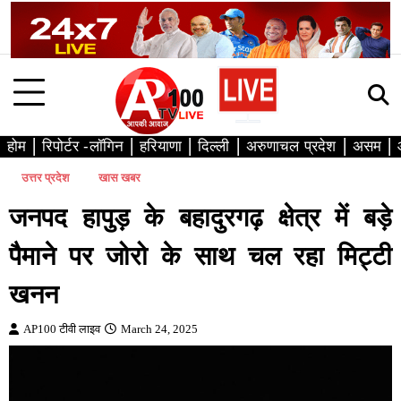
Skip
to
content
होम
रिपोर्टर -लॉगिन
हरियाणा
दिल्ली
अरुणाचल प्रदेश
असम
उत्तर प्रदेश
खास खबर
जनपद हापुड़ के बहादुरगढ़ क्षेत्र में बड़े
पैमाने पर जोरो के साथ चल रहा मिट्टी
खनन
AP100 टीवी लाइव
March 24, 2025