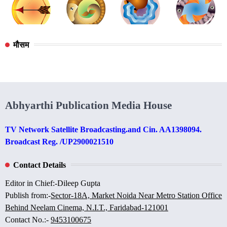
मौसम
Abhyarthi Publication Media House
TV Network Satellite Broadcasting.and Cin. AA1398094.
Broadcast Reg. /UP2900021510
Contact Details
Editor in Chief:-Dileep Gupta
Publish from:-
Sector-18A, Market Noida Near Metro Station Office
Behind Neelam Cinema, N.I.T., Faridabad-121001
Contact No.:-
9453100675