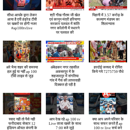
सीधा आपके द्वारा लेकर
श्री गौख गौतम जी खेल
पिहानी में 3.57 करोड़ के
आया है एपी हंड्रेड टीवी
एवं कानून मंत्री हरियाणा
कल्याण मंडपम का
पर खबरों पर होगी नजर
सरकार पलवल में शांति
शिलान्यास
#ap100tvlive
नगर कॉलोनी में पधारने
पर पलवल की
अरे भैया शहर की समस्या
अंबेडकर नगर तहसील
हरदोई जनपद मे रोपित
हल हुई या नहीं ap 100
अकबरपुर में के
किये गये 7275759 पौधे
टीवी लाइव से जुड़
शहजादपुर में संगतिया
गांव में गैस की लापरवाही
दिक्कत हो रही है
स्वाद नही तो पैसे नही
आप देख रहे ap 100 tv
क्या आप अपने परिवार के
फरीदाबाद सेक्टर 12
Live ताजा खबरें के साथ
साथ सफर करते हैं ap
इंडियन ऑयल कंपनी के
7:00 बजे जुड़े
100 tv live सर्च करे