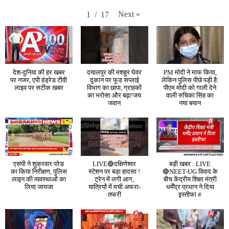
Next
»
1
/
17
देश-दुनिया की हर खबर
दयालपुर की मशहूर घेवर
PM मोदी ने माफ किया,
पर नजर, एपी हंड्रेड टीवी
दुकान पर फूड सप्लाई
लेकिन पुलिस पीछे पड़ी है:
लाइव पर सटीक खबर
विभाग का छापा, ग्राहकों
पीएम मोदी को गाली देने
का भरोसा और बढ़ा!जय
वाली रुचिका सिंह का
जवान
नया बयान
एसपी ने शुक्रवार परेड
LIVE🔴दक्षिणेश्वर
बड़ी खबर : LIVE
का किया निरीक्षण, पुलिस
स्टेशन पर बड़ा हादसा !
🔴NEET-UG विवाद के
लाइन की व्यवस्थाओं का
ट्रेन में लगी आग,
बीच केंद्रीय शिक्षा मंत्री
लिया जायजा
यात्रियों में मची अफरा-
धर्मेंद्र प्रधान ने दिया
तफरी
इस्तीफा #