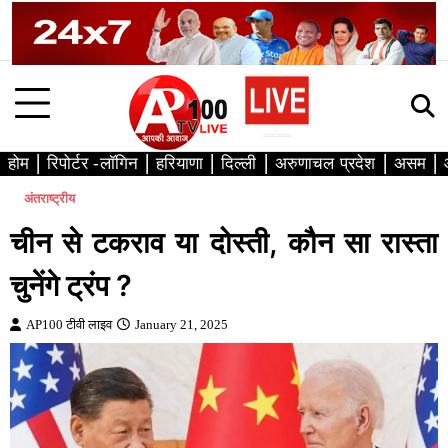
Skip
to
content
होम
रिपोर्टर -लॉगिन
हरियाणा
दिल्ली
अरुणाचल प्रदेश
असम
अंतराष्ट्रीय
चीन से टकराव या दोस्ती, कौन सा रास्ता
चुनेंगे ट्रंप ?
AP100 टीवी लाइव
January 21, 2025