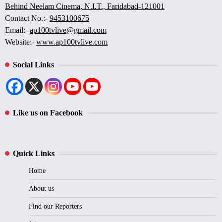
Behind Neelam Cinema, N.I.T., Faridabad-121001
Contact No.:-
9453100675
Email:-
ap100tvlive@gmail.com
Website:-
www.ap100tvlive.com
Social Links
Like us on Facebook
Quick Links
Home
About us
Find our Reporters