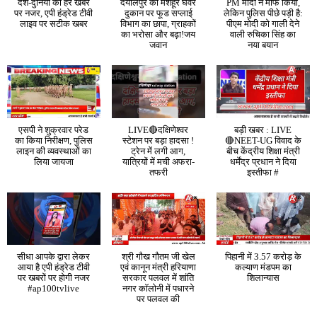
देश-दुनिया की हर खबर
दयालपुर की मशहूर घेवर
PM मोदी ने माफ किया,
पर नजर, एपी हंड्रेड टीवी
दुकान पर फूड सप्लाई
लेकिन पुलिस पीछे पड़ी है:
लाइव पर सटीक खबर
विभाग का छापा, ग्राहकों
पीएम मोदी को गाली देने
का भरोसा और बढ़ा!जय
वाली रुचिका सिंह का
जवान
नया बयान
एसपी ने शुक्रवार परेड
LIVE🔴दक्षिणेश्वर
बड़ी खबर : LIVE
का किया निरीक्षण, पुलिस
स्टेशन पर बड़ा हादसा !
🔴NEET-UG विवाद के
लाइन की व्यवस्थाओं का
ट्रेन में लगी आग,
बीच केंद्रीय शिक्षा मंत्री
लिया जायजा
यात्रियों में मची अफरा-
धर्मेंद्र प्रधान ने दिया
तफरी
इस्तीफा #
सीधा आपके द्वारा लेकर
श्री गौख गौतम जी खेल
पिहानी में 3.57 करोड़ के
आया है एपी हंड्रेड टीवी
एवं कानून मंत्री हरियाणा
कल्याण मंडपम का
पर खबरों पर होगी नजर
सरकार पलवल में शांति
शिलान्यास
#ap100tvlive
नगर कॉलोनी में पधारने
पर पलवल की