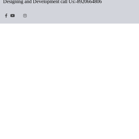
Designing and Development call Us:-8920664806
Facebook
Youtube
Twitter
Instragram