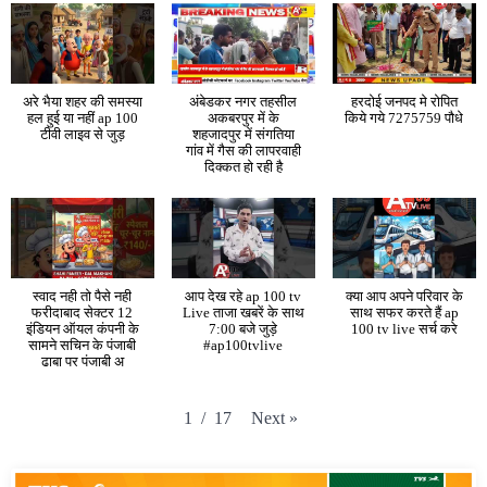
अरे भैया शहर की समस्या
अंबेडकर नगर तहसील
हरदोई जनपद मे रोपित
हल हुई या नहीं ap 100
अकबरपुर में के
किये गये 7275759 पौधे
टीवी लाइव से जुड़
शहजादपुर में संगतिया
गांव में गैस की लापरवाही
दिक्कत हो रही है
स्वाद नही तो पैसे नही
आप देख रहे ap 100 tv
क्या आप अपने परिवार के
फरीदाबाद सेक्टर 12
Live ताजा खबरें के साथ
साथ सफर करते हैं ap
इंडियन ऑयल कंपनी के
7:00 बजे जुड़े
100 tv live सर्च करे
सामने सचिन के पंजाबी
#ap100tvlive
ढाबा पर पंजाबी अ
Next
»
1
/
17