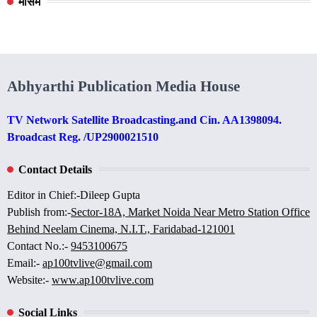
मौसम
Abhyarthi Publication Media House
TV Network Satellite Broadcasting.and Cin. AA1398094.
Broadcast Reg. /UP2900021510
Contact Details
Editor in Chief:-Dileep Gupta
Publish from:-
Sector-18A, Market Noida Near Metro Station Office
Behind Neelam Cinema, N.I.T., Faridabad-121001
Contact No.:-
9453100675
Email:-
ap100tvlive@gmail.com
Website:-
www.ap100tvlive.com
Social Links