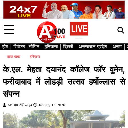
Skip
to
content
होम
रिपोर्टर -लॉगिन
हरियाणा
दिल्ली
अरुणाचल प्रदेश
असम
खास खबर
हरियाणा
के.एल. मेहता दयानंद कॉलेज फॉर वुमेन,
फरीदाबाद में लोहड़ी उत्सव हर्षोल्लास से
संपन्न
AP100 टीवी लाइव
January 13, 2026