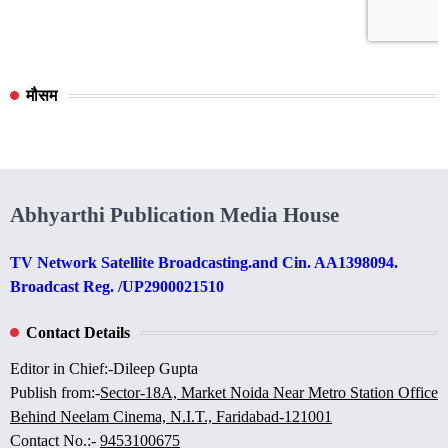
मौसम
Abhyarthi Publication Media House
TV Network Satellite Broadcasting.and Cin. AA1398094.
Broadcast Reg. /UP2900021510
Contact Details
Editor in Chief:-Dileep Gupta
Publish from:-
Sector-18A, Market Noida Near Metro Station Office
Behind Neelam Cinema, N.I.T., Faridabad-121001
Contact No.:-
9453100675