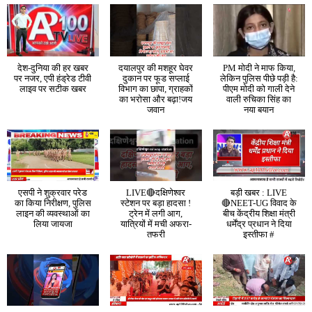
देश-दुनिया की हर खबर
दयालपुर की मशहूर घेवर
PM मोदी ने माफ किया,
पर नजर, एपी हंड्रेड टीवी
दुकान पर फूड सप्लाई
लेकिन पुलिस पीछे पड़ी है:
लाइव पर सटीक खबर
विभाग का छापा, ग्राहकों
पीएम मोदी को गाली देने
का भरोसा और बढ़ा!जय
वाली रुचिका सिंह का
जवान
नया बयान
एसपी ने शुक्रवार परेड
LIVE🔴दक्षिणेश्वर
बड़ी खबर : LIVE
का किया निरीक्षण, पुलिस
स्टेशन पर बड़ा हादसा !
🔴NEET-UG विवाद के
लाइन की व्यवस्थाओं का
ट्रेन में लगी आग,
बीच केंद्रीय शिक्षा मंत्री
लिया जायजा
यात्रियों में मची अफरा-
धर्मेंद्र प्रधान ने दिया
तफरी
इस्तीफा #