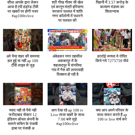
सीधा आपके द्वारा लेकर
श्री गौख गौतम जी खेल
पिहानी में 3.57 करोड़ के
आया है एपी हंड्रेड टीवी
एवं कानून मंत्री हरियाणा
कल्याण मंडपम का
पर खबरों पर होगी नजर
सरकार पलवल में शांति
शिलान्यास
#ap100tvlive
नगर कॉलोनी में पधारने
पर पलवल की
अरे भैया शहर की समस्या
अंबेडकर नगर तहसील
हरदोई जनपद मे रोपित
हल हुई या नहीं ap 100
अकबरपुर में के
किये गये 7275759 पौधे
टीवी लाइव से जुड़
शहजादपुर में संगतिया
गांव में गैस की लापरवाही
दिक्कत हो रही है
स्वाद नही तो पैसे नही
आप देख रहे ap 100 tv
क्या आप अपने परिवार के
फरीदाबाद सेक्टर 12
Live ताजा खबरें के साथ
साथ सफर करते हैं ap
इंडियन ऑयल कंपनी के
7:00 बजे जुड़े
100 tv live सर्च करे
सामने सचिन के पंजाबी
#ap100tvlive
ढाबा पर पंजाबी अ